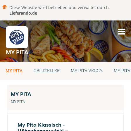
Diese Website wird betrieben und verwaltet durch
Lieferando.de
MY PITA
MY PITA
GRILLTELLER
MY PITA VEGGY
MY PIT
MY PITA
MY PITA
My Pita Klassisch -
Hähnchensouvlaki