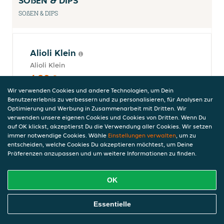
SOßEN & DIPS
SOßEN & DIPS
Alioli Klein
Alioli Klein
4,20 €
0,0% vol, inkl. Pfand (0,00 €)
Wir verwenden Cookies und andere Technologien, um Dein
Benutzererlebnis zu verbessern und zu personalisieren, für Analysen zur
Optimierung und Werbung in Zusammenarbeit mit Dritten. Wir
verwenden unsere eigenen Cookies und Cookies von Dritten. Wenn Du
auf OK klickst, akzeptierst Du die Verwendung aller Cookies. Wir setzen
Heinz Ketchup
immer notwendige Cookies. Wähle
Einstellungen verwalten
, um zu
Heinz Ketchup (20 g)
entscheiden, welche Cookies Du akzeptieren möchtest, um Deine
0,60 €
Präferenzen anzupassen und um weitere Informationen zu finden.
0,0% vol, inkl. Pfand (0,00 €)
OK
Online Essen Bestellen
Tsatsiki Klein
Essentielle
Hausgemacht aus griechischem Joghurt,